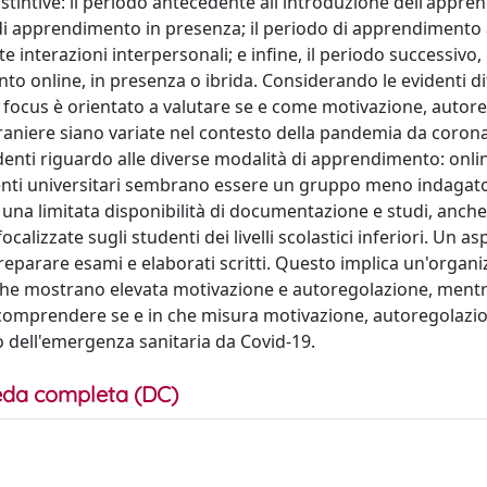
istintive: il periodo antecedente all'introduzione dell'appr
 di apprendimento in presenza; il periodo di apprendimento 
 interazioni interpersonali; e infine, il periodo successivo, i
o online, in presenza o ibrida. Considerando le evidenti d
il focus è orientato a valutare se e come motivazione, autor
raniere siano variate nel contesto della pandemia da corona
denti riguardo alle diverse modalità di apprendimento: onlin
udenti universitari sembrano essere un gruppo meno indagato
e una limitata disponibilità di documentazione e studi, anche
calizzate sugli studenti dei livelli scolastici inferiori. Un as
 preparare esami e elaborati scritti. Questo implica un'organ
che mostrano elevata motivazione e autoregolazione, mentre
è comprendere se e in che misura motivazione, autoregolazi
o dell'emergenza sanitaria da Covid-19.
da completa (DC)