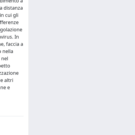
endimento a
a distanza
n cui gli
ifferenze
egolazione
virus. In
e, faccia a
 nella
 nel
petto
izzazione
 altri
one e