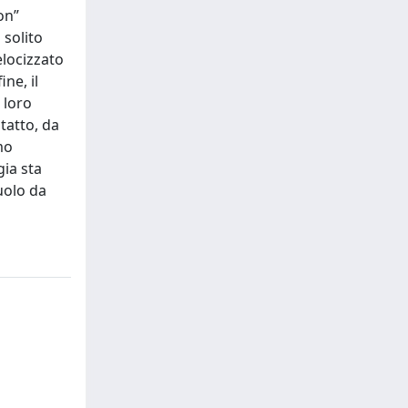
on”
 solito
elocizzato
ne, il
 loro
tatto, da
mo
gia sta
uolo da