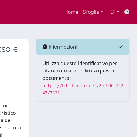
Home
Sfoglia
IT
sso e
Informazioni
Utilizza questo identificativo per
citare o creare un link a questo
documento:
https://hdl.handle.net/20.500.142
47/7633
ttori
uristico
za dei
 struttura
à,