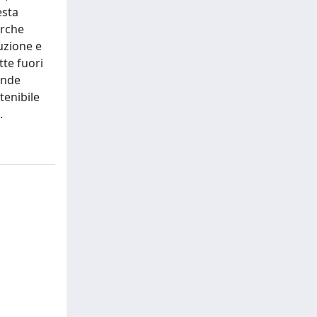
esta
erche
uzione e
tte fuori
ande
tenibile
.