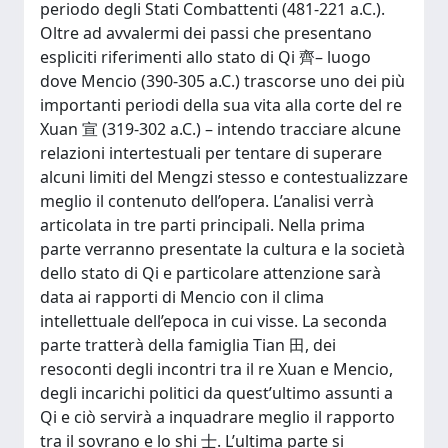
periodo degli Stati Combattenti (481-221 a.C.).
Oltre ad avvalermi dei passi che presentano
espliciti riferimenti allo stato di Qi 齊– luogo
dove Mencio (390-305 a.C.) trascorse uno dei più
importanti periodi della sua vita alla corte del re
Xuan 宣 (319-302 a.C.) – intendo tracciare alcune
relazioni intertestuali per tentare di superare
alcuni limiti del Mengzi stesso e contestualizzare
meglio il contenuto dell’opera. L’analisi verrà
articolata in tre parti principali. Nella prima
parte verranno presentate la cultura e la società
dello stato di Qi e particolare attenzione sarà
data ai rapporti di Mencio con il clima
intellettuale dell’epoca in cui visse. La seconda
parte tratterà della famiglia Tian 田, dei
resoconti degli incontri tra il re Xuan e Mencio,
degli incarichi politici da quest’ultimo assunti a
Qi e ciò servirà a inquadrare meglio il rapporto
tra il sovrano e lo shi 士. L’ultima parte si