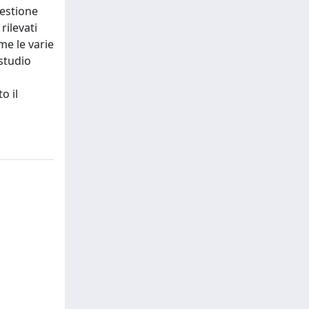
uestione
rilevati
me le varie
studio
o il