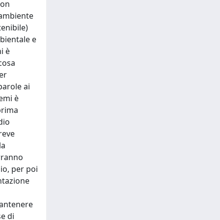
con
 ambiente
enibile)
bientale e
i è
 cosa
er
parole ai
remi è
prima
dio
reve
la
erranno
io, per poi
ntazione
 mantenere
e di