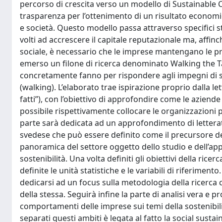
percorso di crescita verso un modello di Sustainable 
trasparenza per l’ottenimento di un risultato economi
e società. Questo modello passa attraverso specifici s
volti ad accrescere il capitale reputazionale ma, aff
sociale, è necessario che le imprese mantengano le pro
emerso un filone di ricerca denominato Walking the Ta
concretamente fanno per rispondere agli impegni di sv
(walking). L’elaborato trae ispirazione proprio dalla le
fatti”), con l’obiettivo di approfondire come le aziende
possibile rispettivamente collocare le organizzazioni
parte sarà dedicata ad un approfondimento di letteratu
svedese che può essere definito come il precursore del
panoramica del settore oggetto dello studio e dell’ap
sostenibilità. Una volta definiti gli obiettivi della rice
definite le unità statistiche e le variabili di riferimen
dedicarsi ad un focus sulla metodologia della ricerca 
della stessa. Seguirà infine la parte di analisi vera e 
comportamenti delle imprese sui temi della sostenibilit
separati questi ambiti è legata al fatto la social sust