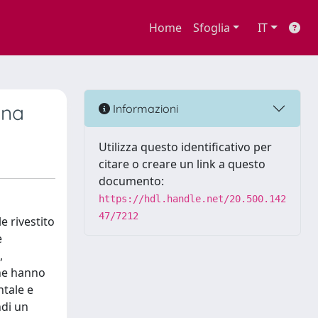
Home
Sfoglia
IT
ana
Informazioni
Utilizza questo identificativo per
citare o creare un link a questo
documento:
https://hdl.handle.net/20.500.142
47/7212
e rivestito
e
,
che hanno
ntale e
ndi un