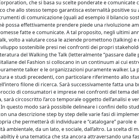
Corporation, che si basa su scelte ponderate e comunicate 
co che allo stesso tempo garantisca esternalità positive su
trumenti di comunicazione (quali ad esempio il bilancio sost
inchè possa effettivamente prendere piede una rivoluzione am
messe fatte e comunicate. A tal proposito, negli ultimi ann
lk, volto a valutare cosa le aziende promettono (talking) e
iluppo sostenibile presi nei confronti dei propri stakehold
tteratura del Walking the Talk (letteralmente “passare dalle 
 italiane del Fashion si collocano in un continuum ai cui est
 puramente talker e le organizzazioni puramente walker. La 
ra e studi precedenti, con particolare riferimento allo stu
l’intero filone di ricerca. Sarà successivamente fatta una b
proccio di consumatori e imprese nei confronti del tema del
rca, sarà circoscritto l’arco temporale oggetto dell’analisi e v
to. In questo modo sarà possibile delineare i confini dello stud
con una descrizione step by step delle varie fasi di impleme
propria che permetterà di individuare e “catalogare” parole e
à ambientale, da un lato, e sociale, dall’altro. La scelta di
ainabiltiy è una tematica che sta ancora attraversando una fas