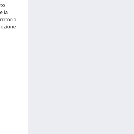
nto
e la
rritorio
omozione