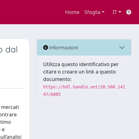
Home
Sfoglia
IT
o dal
Informazioni
Utilizza questo identificativo per
citare o creare un link a questo
documento:
https://hdl.handle.net/20.500.142
47/6885
i mercati
contrare
ltimo
 e
ll’analisi