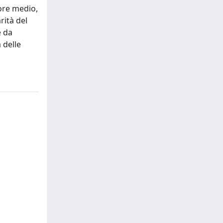
tore medio,
rità del
e da
 delle