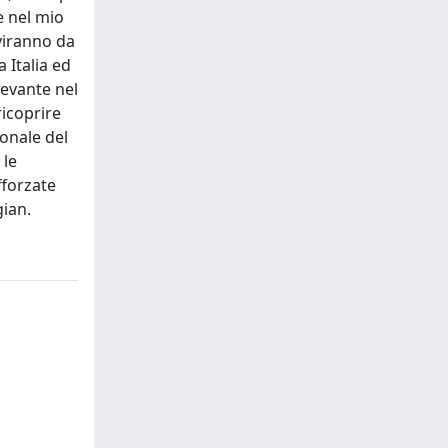
e nel mio
rviranno da
a Italia ed
levante nel
ricoprire
onale del
 le
fforzate
gian.