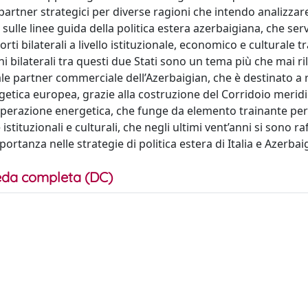
 partner strategici per diverse ragioni che intendo analizzar
 sulle linee guida della politica estera azerbaigiana, che se
ti bilaterali a livello istituzionale, economico e culturale tr
oni bilaterali tra questi due Stati sono un tema più che mai ri
pale partner commerciale dell’Azerbaigian, che è destinato a 
etica europea, grazie alla costruzione del Corridoio meridi
ooperazione energetica, che funge da elemento trainante per
ituzionali e culturali, che negli ultimi vent’anni si sono ra
tanza nelle strategie di politica estera di Italia e Azerbai
da completa (DC)