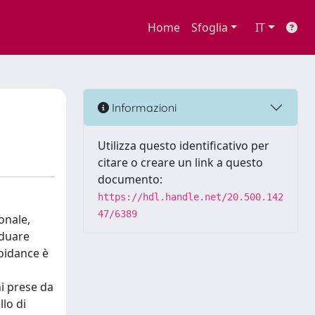
Home
Sfoglia
IT
Informazioni
Utilizza questo identificativo per
citare o creare un link a questo
documento:
https://hdl.handle.net/20.500.142
47/6389
onale,
iduare
voidance è
ni prese da
lo di