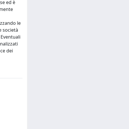
ese ed è
vamente
lizzando le
e società
 Eventuali
nalizzati
ce dei