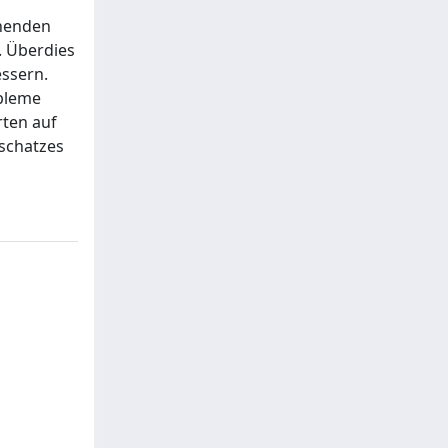
rnenden
. Überdies
essern.
obleme
rten auf
schatzes