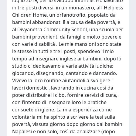
luglio 2019, per lo sviluppo infantile. Ho lavorato
in tre posti diversi: in un monastero, all’ Helpless
Children Home, un orfanotrofio, popolato da
bambini abbandonati lì a causa della povertà, e
al Divyanetra Community School, una scuola per
bambini provenienti da famiglie molto povere e
con varie disabilità . Le mie mansioni sono state
le stesse in tutti e tre i posti, spendevo il mio
tempo ad insegnare inglese ai bambini, dopo lo
studio ci dedicavamo a varie attività ludiche:
giocando, disegnando, cantando e danzando.
Vivevo la loro routine aiutandoli a svolgere i
lavori domestici, lavorando in cucina così da
poter distribuire il cibo, fornire servizi di cura,
con l’intento di insegnare loro le pratiche
consuete di igiene. La mia esperienza come
volontaria mi ha spinto a scrivere la tesi sulla
povertà, vissuta giorno dopo giorno dai bambini
Napalesi e non solo, così da analizzare (dopo