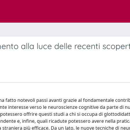
ento alla luce delle recenti scoper
 ha fatto notevoli passi avanti grazie al fondamentale contri
cente interesse verso le neuroscienze cognitive da parte di 
otessero offrire questi studi a chi si occupa di glottodidatt
endente e, infine, quali ricadute potessero avere nella pratic
a straniera più efficace. Da un lato, le nuove tecniche di neu