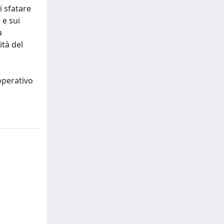
i sfatare
 e sui
a
ità del
operativo