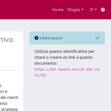
Home
Sfoglia
IT
ttiva
Informazioni
Utilizza questo identificativo per
citare o creare un link a questo
documento:
https://hdl.handle.net/20.500.142
47/597
ò
ri e
dei clienti
uesto
 strategia