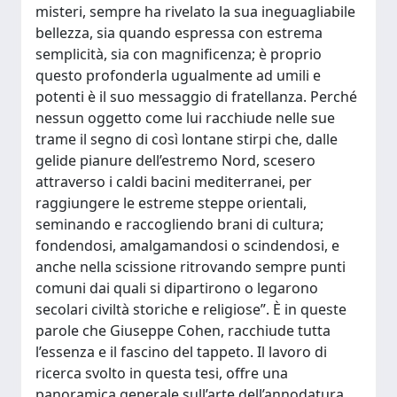
misteri, sempre ha rivelato la sua ineguagliabile
bellezza, sia quando espressa con estrema
semplicità, sia con magnificenza; è proprio
questo profonderla ugualmente ad umili e
potenti è il suo messaggio di fratellanza. Perché
nessun oggetto come lui racchiude nelle sue
trame il segno di così lontane stirpi che, dalle
gelide pianure dell’estremo Nord, scesero
attraverso i caldi bacini mediterranei, per
raggiungere le estreme steppe orientali,
seminando e raccogliendo brani di cultura;
fondendosi, amalgamandosi o scindendosi, e
anche nella scissione ritrovando sempre punti
comuni dai quali si dipartirono o legarono
secolari civiltà storiche e religiose”. È in queste
parole che Giuseppe Cohen, racchiude tutta
l’essenza e il fascino del tappeto. Il lavoro di
ricerca svolto in questa tesi, offre una
panoramica generale sull’arte dell’annodatura