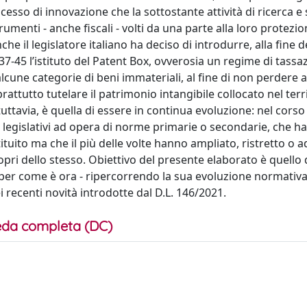
cesso di innovazione che la sottostante attività di ricerca e
rumenti - anche fiscali - volti da una parte alla loro protezio
che il legislatore italiano ha deciso di introdurre, alla fine d
37-45 l’istituto del Patent Box, ovverosia un regime di tassa
alcune categorie di beni immateriali, al fine di non perdere at
prattutto tutelare il patrimonio intangibile collocato nel terr
uttavia, è quella di essere in continua evoluzione: nel corso
nti legislativi ad opera di norme primarie o secondarie, che 
tituito ma che il più delle volte hanno ampliato, ristretto o a
pri dello stesso. Obiettivo del presente elaborato è quello 
 per come è ora - ripercorrendo la sua evoluzione normativa,
recenti novità introdotte dal D.L. 146/2021.
da completa (DC)