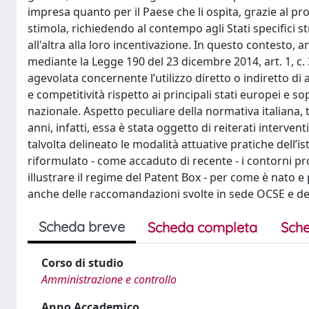
impresa quanto per il Paese che li ospita, grazie al pro
stimola, richiedendo al contempo agli Stati specifici st
all'altra alla loro incentivazione. In questo contesto, an
mediante la Legge 190 del 23 dicembre 2014, art. 1, c. 
agevolata concernente l’utilizzo diretto o indiretto di 
e competitività rispetto ai principali stati europei e so
nazionale. Aspetto peculiare della normativa italiana, t
anni, infatti, essa è stata oggetto di reiterati interve
talvolta delineato le modalità attuative pratiche dell’is
riformulato - come accaduto di recente - i contorni pro
illustrare il regime del Patent Box - per come è nato e
anche delle raccomandazioni svolte in sede OCSE e dei 
Scheda breve
Scheda completa
Sche
Corso di studio
Amministrazione e controllo
Anno Accademico