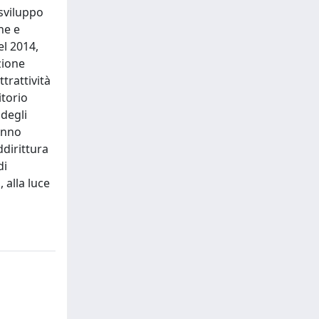
 sviluppo
ne e
el 2014,
zione
trattività
itorio
 degli
hanno
ddirittura
di
 alla luce