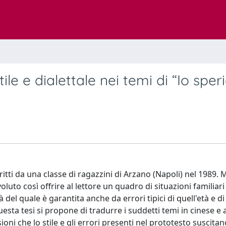
ile e dialettale nei temi di “Io spe
itti da una classe di ragazzini di Arzano (Napoli) nel 1989. 
luto così offrire al lettore un quadro di situazioni familiari 
 del quale è garantita anche da errori tipici di quell'età e di
esta tesi si propone di tradurre i suddetti temi in cinese e 
sioni che lo stile e gli errori presenti nel prototesto suscitan