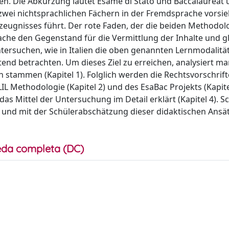
en. Die Abkürzung lautet Esame di Stato und Baccalauréat 
 zwei nichtsprachlichen Fächern in der Fremdsprache vorsie
urzeugnisses führt. Der rote Faden, der die beiden Methodol
ache den Gegenstand für die Vermittlung der Inhalte und gl
 untersuchen, wie in Italien die oben genannten Lernmodalitä
end betrachten. Um dieses Ziel zu erreichen, analysiert m
 stammen (Kapitel 1). Folglich werden die Rechtsvorschrift
 Methodologie (Kapitel 2) und des EsaBac Projekts (Kapite
 Mittel der Untersuchung im Detail erklärt (Kapitel 4). Sc
 und mit der Schülerabschätzung dieser didaktischen Ansä
da completa (DC)