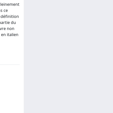
 pleinement
ns ce
 définition
partie du
uvre non
en italien