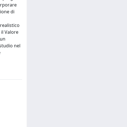
orporare
zione di
realistico
 il Valore
 un
studio nel
e