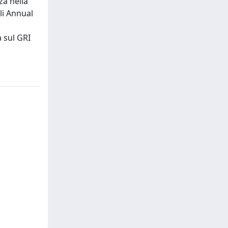
za nella
li Annual
 sul GRI