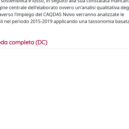
 sostenibilità e lusso, in seguito alla sua constatata mancan
gine centrale dell'elaborato ovvero un'analisi qualitativa deg
averso l’impiego del CAQDAS Nvivo verranno analizzate le
uali nel periodo 2015-2019 applicando una tassonomia basata
da completa (DC)