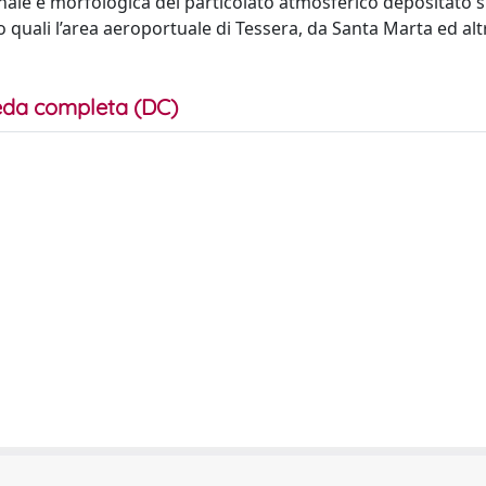
onale e morfologica del particolato atmosferico depositato s
o quali l’area aeroportuale di Tessera, da Santa Marta ed alt
da completa (DC)