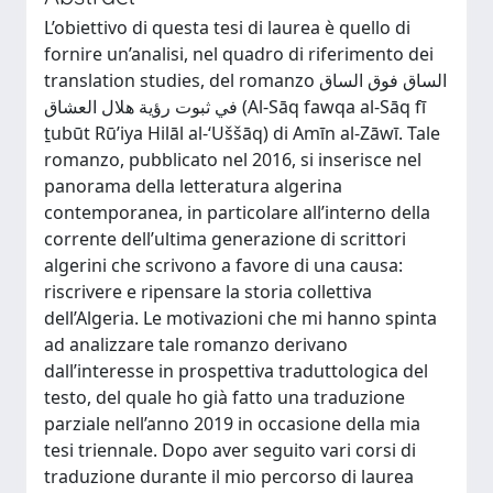
L’obiettivo di questa tesi di laurea è quello di
fornire un’analisi, nel quadro di riferimento dei
translation studies, del romanzo الساق فوق الساق
في ثبوت رؤية هلال العشاق (Al-Sāq fawqa al-Sāq fī
ṯubūt Rū’iya Hilāl al-‘Uššāq) di Amīn al-Zāwī. Tale
romanzo, pubblicato nel 2016, si inserisce nel
panorama della letteratura algerina
contemporanea, in particolare all’interno della
corrente dell’ultima generazione di scrittori
algerini che scrivono a favore di una causa:
riscrivere e ripensare la storia collettiva
dell’Algeria. Le motivazioni che mi hanno spinta
ad analizzare tale romanzo derivano
dall’interesse in prospettiva traduttologica del
testo, del quale ho già fatto una traduzione
parziale nell’anno 2019 in occasione della mia
tesi triennale. Dopo aver seguito vari corsi di
traduzione durante il mio percorso di laurea