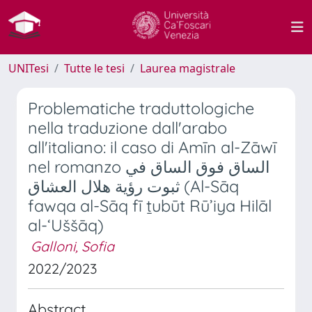
UNITesi
Tutte le tesi
Laurea magistrale
Problematiche traduttologiche
nella traduzione dall'arabo
all'italiano: il caso di Amīn al-Zāwī
nel romanzo الساق فوق الساق في
ثبوت رؤية هلال العشاق (Al-Sāq
fawqa al-Sāq fī ṯubūt Rū’iya Hilāl
al-‘Uššāq)
Galloni, Sofia
2022/2023
Abstract