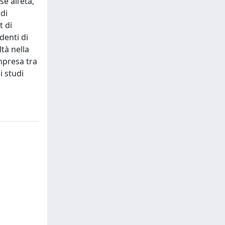
e all’età,
 di
t di
denti di
tà nella
mpresa tra
i studi