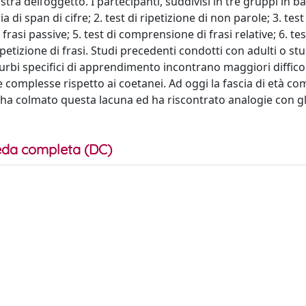
istra dell’oggetto. I partecipanti, suddivisi in tre gruppi in bas
 di span di cifre; 2. test di ripetizione di non parole; 3. test
rasi passive; 5. test di comprensione di frasi relative; 6. tes
ripetizione di frasi. Studi precedenti condotti con adulti o stu
turbi specifici di apprendimento incontrano maggiori difficol
 complesse rispetto ai coetanei. Ad oggi la fascia di età co
o ha colmato questa lacuna ed ha riscontrato analogie con gl
da completa (DC)