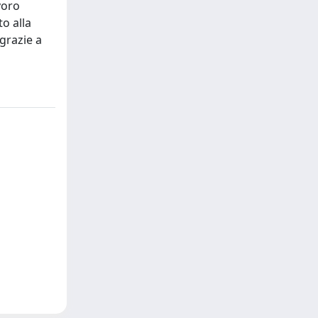
voro
o alla
 grazie a