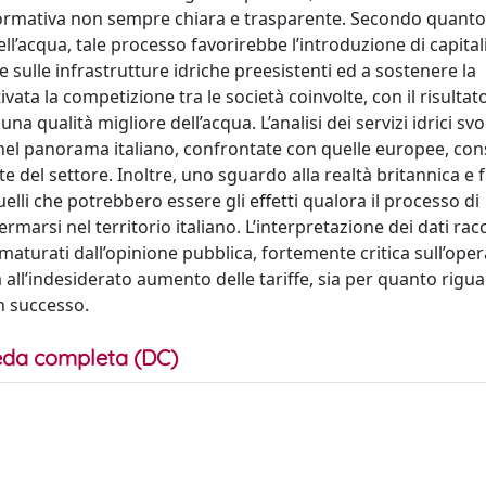
 normativa non sempre chiara e trasparente. Secondo quanto
ll’acqua, tale processo favorirebbe l’introduzione di capitali
sulle infrastrutture idriche preesistenti ed a sostenere la
vata la competizione tra le società coinvolte, con il risultato
na qualità migliore dell’acqua. L’analisi dei servizi idrici svo
nti nel panorama italiano, confrontate con quelle europee, c
ute del settore. Inoltre, uno sguardo alla realtà britannica e
lli che potrebbero essere gli effetti qualora il processo di
marsi nel territorio italiano. L’interpretazione dei dati racc
maturati dall’opinione pubblica, fortemente critica sull’oper
all’indesiderato aumento delle tariffe, sia per quanto rigua
on successo.
da completa (DC)