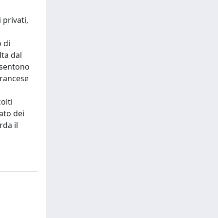
 privati,
 di
lta dal
onsentono
 francese
olti
ato dei
rda il