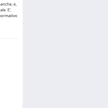
banche, e,
le. E’,
 normativo