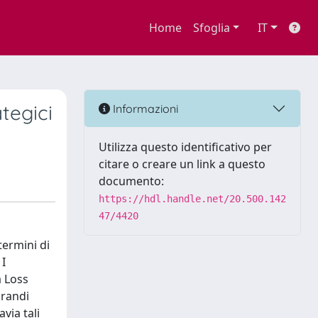
Home
Sfoglia
IT
tegici
Informazioni
Utilizza questo identificativo per
citare o creare un link a questo
documento:
https://hdl.handle.net/20.500.142
47/4420
termini di
 I
a Loss
grandi
via tali