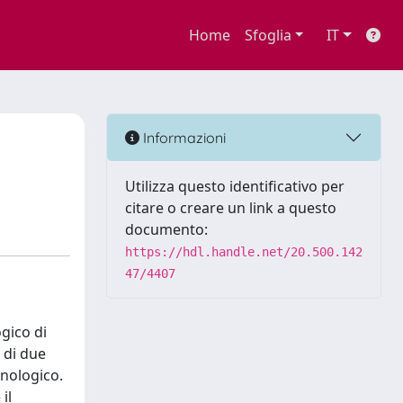
Home
Sfoglia
IT
Informazioni
Utilizza questo identificativo per
citare o creare un link a questo
documento:
https://hdl.handle.net/20.500.142
47/4407
gico di
 di due
inologico.
il