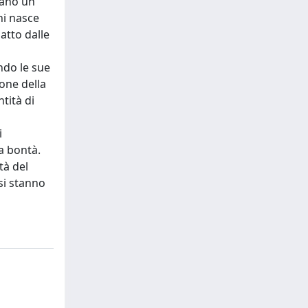
biano un
ni nasce
atto dalle
ando le sue
one della
tità di
i
a bontà.
tà del
 si stanno