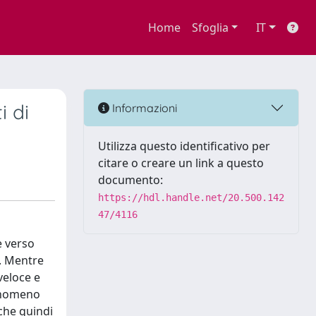
Home
Sfoglia
IT
i di
Informazioni
Utilizza questo identificativo per
citare o creare un link a questo
documento:
https://hdl.handle.net/20.500.142
47/4116
e verso
i. Mentre
veloce e
fenomeno
che quindi