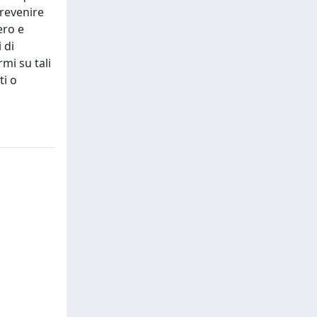
prevenire
ero e
 di
rmi su tali
ti o