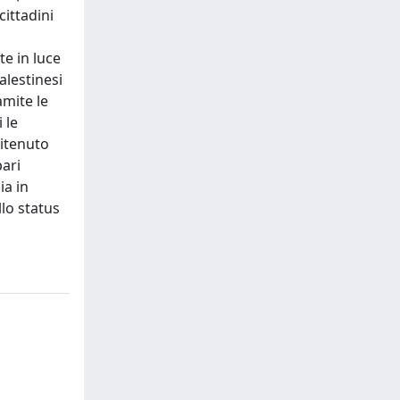
cittadini
te in luce
palestinesi
amite le
 le
ritenuto
pari
ia in
llo status