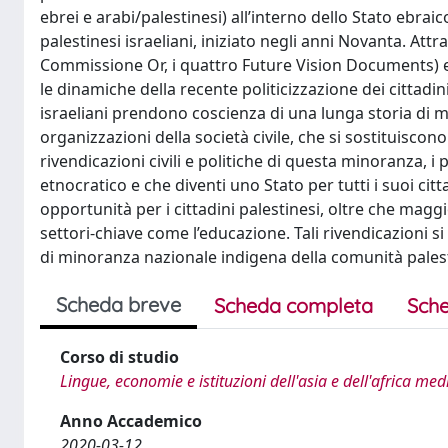
ebrei e arabi/palestinesi) all’interno dello Stato ebrai
palestinesi israeliani, iniziato negli anni Novanta. Attr
Commissione Or, i quattro Future Vision Documents) e u
le dinamiche della recente politicizzazione dei cittadini 
israeliani prendono coscienza di una lunga storia di m
organizzazioni della società civile, che si sostituiscono 
rivendicazioni civili e politiche di questa minoranza, 
etnocratico e che diventi uno Stato per tutti i suoi ci
opportunità per i cittadini palestinesi, oltre che mag
settori-chiave come l’educazione. Tali rivendicazioni s
di minoranza nazionale indigena della comunità palest
Scheda breve
Scheda completa
Sche
Corso di studio
Lingue, economie e istituzioni dell'asia e dell'africa me
Anno Accademico
2020-03-12