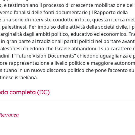
co, e testimoniano il processo di crescente mobilitazione dei 
averso l’analisi delle fonti documentarie (il Rapporto della
na serie di interviste condotte in loco, questa ricerca met
palestinesi. Per impulso delle attività della società civile, i 
arginalità dagli ambiti politico, educativo ed economico. Tr
in gran parte ai tradizionali partiti politici nel portare avanti
i palestinesi chiedono che Israele abbandoni il suo carattere 
ttadini. I “Future Vision Documents” chiedono uguaglianza e 
giore rappresentazione a livello politico e maggiore autonom
i situano in un nuovo discorso politico che pone l’accento su
inese israeliana.
da completa (DC)
diterranea