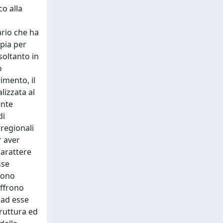
co alla
ario che ha
pia per
soltanto in
o
rimento, il
lizzata al
ente
di
 regionali
r aver
carattere
sse
gono
offrono
 ad esse
truttura ed