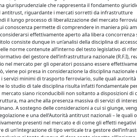
trina giurisprudenziale che rappresenta il fondamento giuridi
antitrust, riguardante i mercati sorretti da infrastrutture
indi il lungo processo di liberalizzazione del mercato ferrovi
 la cui conoscenza permette di comprendere in maniera più am
 considerarsi effettivamente aperto alla libera concorrenza 
olo consiste dunque in un’analisi della disciplina di access
delle norme contenute all’interno del testo legislativo di rife
rmativo del gestore dell’infrastruttura nazionale (R.F.I), rea
izio nel mercato per gli operatori possano essere effettivam
iò, viene poi presa in considerazione la disciplina nazionale 
i servizi minimi di trasporto ferroviario, sulle quali autorità
 lo studio di tale disciplina risulta infatti fondamentale pe
 mercato siano riconducibili non soltanto a disposizioni di 
ruttura, ma anche alla presenza massiva di servizi di intere
linano. A sostegno delle considerazioni a cui si giunge, ven
golazione e una dell’Autorità antitrust nazionali – le quali 
tivamente presenti nel mercato e di come gli effetti negativi
e di un’integrazione di tipo verticale tra gestore dell’infras