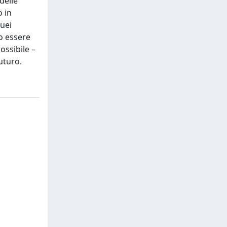
delle
o in
quei
no essere
ossibile –
uturo.