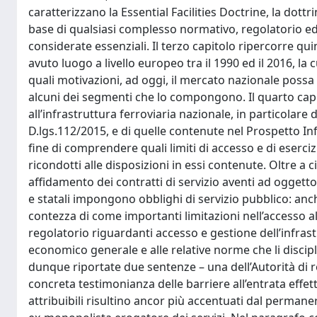
caratterizzano la Essential Facilities Doctrine, la dot
base di qualsiasi complesso normativo, regolatorio ed 
considerate essenziali. Il terzo capitolo ripercorre qu
avuto luogo a livello europeo tra il 1990 ed il 2016,
quali motivazioni, ad oggi, il mercato nazionale possa
alcuni dei segmenti che lo compongono. Il quarto capit
all’infrastruttura ferroviaria nazionale, in particolare 
D.lgs.112/2015, e di quelle contenute nel Prospetto Info
fine di comprendere quali limiti di accesso e di eserc
ricondotti alle disposizioni in essi contenute. Oltre a c
affidamento dei contratti di servizio aventi ad oggetto 
e statali impongono obblighi di servizio pubblico: anche
contezza di come importanti limitazioni nell’accesso al
regolatorio riguardanti accesso e gestione dell’infrast
economico generale e alle relative norme che li discip
dunque riportate due sentenze – una dell’Autorità di re
concreta testimonianza delle barriere all’entrata effet
attribuibili risultino ancor più accentuati dal permaner