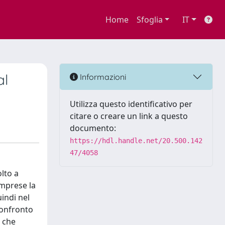
Home
Sfoglia
IT
al
Informazioni
Utilizza questo identificativo per
citare o creare un link a questo
documento:
https://hdl.handle.net/20.500.142
47/4058
olto a
imprese la
uindi nel
 confronto
i che