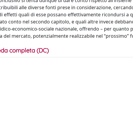
nclusivo si tenta dunque di dare conto rispetto all’insieme 
ribuibili alle diverse fonti prese in considerazione, cercand
i effetti quali di esse possano effettivamente ricondursi a 
è dato conto nel secondo capitolo, e quali altre invece debba
uridico-economico-sociale nazionale, offrendo – per quanto p
ura del mercato, potenzialmente realizzabile nel “prossimo” f
da completa (DC)