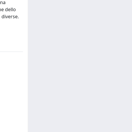
ona
ne dello
e diverse.