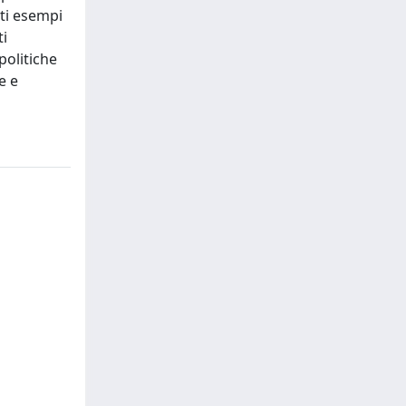
ti esempi
ti
politiche
e e