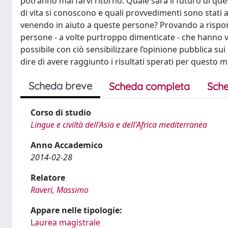
potranno mai farvi ritorno. Quale sarà il futuro di qu
di vita si conoscono e quali provvedimenti sono stati 
venendo in aiuto a queste persone? Provando a rispond
persone - a volte purtroppo dimenticate - che hanno vi
possibile con ciò sensibilizzare l’opinione pubblica su
dire di avere raggiunto i risultati sperati per questo mi
Scheda breve
Scheda completa
Sche
Corso di studio
Lingue e civiltà dell'Asia e dell'Africa mediterranea
Anno Accademico
2014-02-28
Relatore
Raveri, Massimo
Appare nelle tipologie:
Laurea magistrale