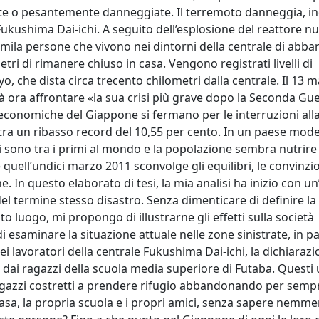
tte o pesantemente danneggiate. Il terremoto danneggia, inol
ukushima Dai-ichi. A seguito dell’esplosione del reattore nu
mila persone che vivono nei dintorni della centrale di abba
etri di rimanere chiuso in casa. Vengono registrati livelli di
yo, che dista circa trecento chilometri dalla centrale. Il 13 
à ora affrontare «la sua crisi più grave dopo la Seconda Gu
tà economiche del Giappone si fermano per le interruzioni all
istra un ribasso record del 10,55 per cento. In un paese mod
ci sono tra i primi al mondo e la popolazione sembra nutrir
quell’undici marzo 2011 sconvolge gli equilibri, le convinzio
e. In questo elaborato di tesi, la mia analisi ha inizio con u
el termine stesso disastro. Senza dimenticare di definire la 
o luogo, mi propongo di illustrarne gli effetti sulla società
 esaminare la situazione attuale nelle zone sinistrate, in pa
ei lavoratori della centrale Fukushima Dai-ichi, la dichiarazi
 dai ragazzi della scuola media superiore di Futaba. Questi u
agazzi costretti a prendere rifugio abbandonando per semp
 casa, la propria scuola e i propri amici, senza sapere nemm