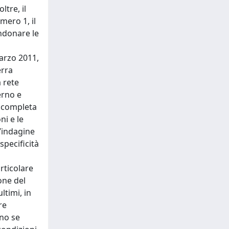
tre, il
mero 1, il
ndonare le
marzo 2011,
erra
a rete
erno e
e completa
ni e le
n’indagine
specificità
rticolare
one del
ltimi, in
re
eno se