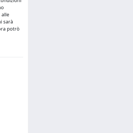
condizioni
no
 alle
i sarà
ora potrò