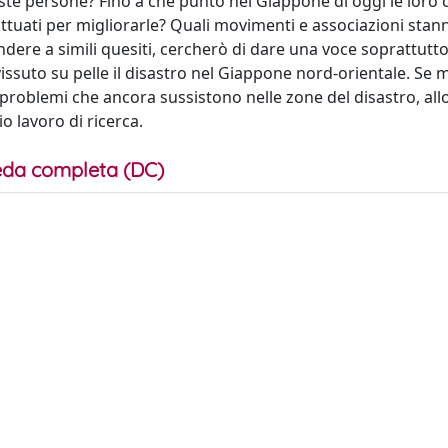
este persone? Fino a che punto nel Giappone di oggi le loro 
attuati per migliorarle? Quali movimenti e associazioni stan
ere a simili quesiti, cercherò di dare una voce soprattutto
ssuto su pelle il disastro nel Giappone nord-orientale. Se m
i problemi che ancora sussistono nelle zone del disastro, all
o lavoro di ricerca.
da completa (DC)