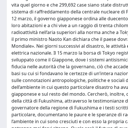
vita quel giorno e che 299,692 case siano state distru
sistema di raffreddamento della centrale nucleare di F
12 marzo, il governo giapponese ordina alle duecento
loro abitazioni e a chi vive a un raggio di trenta chilom
radioattività nell’aria superiori alla norma anche a Tok
il primo ministro Naoto Kan dichiara che il paese dovr
Mondiale». Nei giorni successivi al disastro, le attivi
elettrica nazionale. Il 15 marzo la borsa di Tokyo reg
sviluppato come il Giappone, dove i sistemi antisismi
fiducia nelle autorità che la governano, ciò che accade 
basi su cui si fondavano le certezze di un’intera nazion
sulle connotazioni antropologiche, politiche e sociali d
dell’ambiente in cui questo particolare disastro ha avut
giapponese e sul resto del mondo. Cercherò, inoltre, di
della città di Fukushima, attraverso le testimonianze d
governatore della regione di Fukushima e i testi scritti
particolare, documentano le paure e le speranze di r
l’ambiente in cui sono cresciuti e con esso la propria