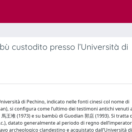
bù custodito presso l’Università di
iversità di Pechino, indicato nelle fonti cinesi col nome di
, si configura come l’ultimo dei testimoni antichi venuti a
ui 馬王堆 (1973) e su bambù di Guodian 郭店 (1993). Si tratta d
e.c.), datato generalmente al periodo di regno dell’imperat
avo archeologico clandestino e acquistato dall’Università d