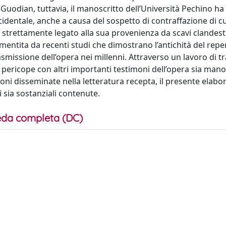
Guodian, tuttavia, il manoscritto dell’Università Pechino ha
entale, anche a causa del sospetto di contraffazione di cui
 strettamente legato alla sua provenienza da scavi clandesti
smentita da recenti studi che dimostrano l’antichità del repe
rasmissione dell’opera nei millenni. Attraverso un lavoro di t
pericope con altri importanti testimoni dell’opera sia manos
oni disseminate nella letteratura recepta, il presente elabo
li sia sostanziali contenute.
da completa (DC)