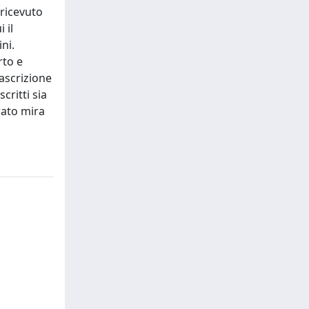
 ricevuto
 il
ni.
rto e
rascrizione
critti sia
rato mira