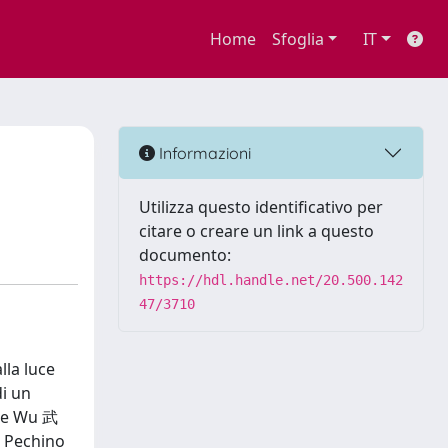
Home
Sfoglia
IT
Informazioni
Utilizza questo identificativo per
citare o creare un link a questo
documento:
https://hdl.handle.net/20.500.142
47/3710
lla luce
i un
ore Wu 武
i Pechino