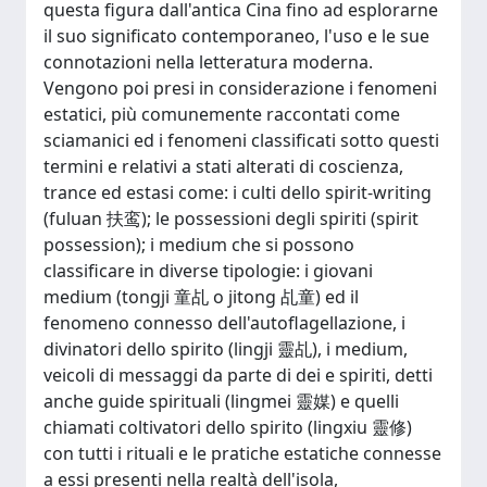
questa figura dall'antica Cina fino ad esplorarne
il suo significato contemporaneo, l'uso e le sue
connotazioni nella letteratura moderna.
Vengono poi presi in considerazione i fenomeni
estatici, più comunemente raccontati come
sciamanici ed i fenomeni classificati sotto questi
termini e relativi a stati alterati di coscienza,
trance ed estasi come: i culti dello spirit-writing
(fuluan 扶鸾); le possessioni degli spiriti (spirit
possession); i medium che si possono
classificare in diverse tipologie: i giovani
medium (tongji 童乩 o jitong 乩童) ed il
fenomeno connesso dell'autoflagellazione, i
divinatori dello spirito (lingji 靈乩), i medium,
veicoli di messaggi da parte di dei e spiriti, detti
anche guide spirituali (lingmei 靈媒) e quelli
chiamati coltivatori dello spirito (lingxiu 靈修)
con tutti i rituali e le pratiche estatiche connesse
a essi presenti nella realtà dell'isola,