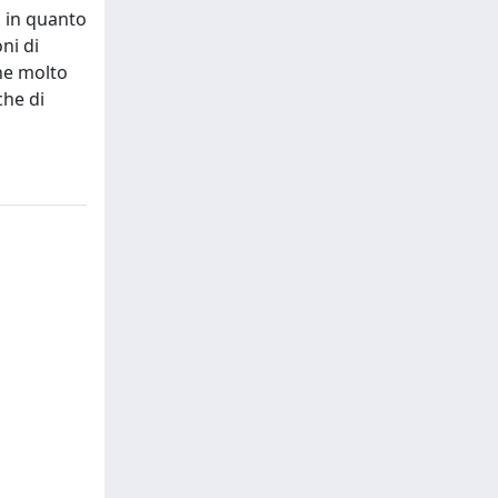
, in quanto
ni di
che molto
che di