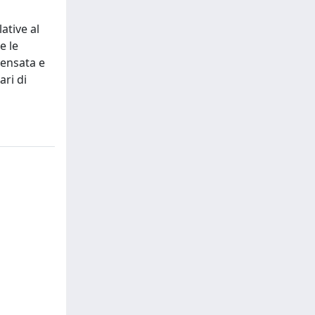
ative al
e le
densata e
ari di