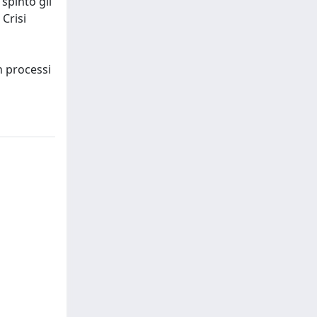
spinto gli
 Crisi
on processi