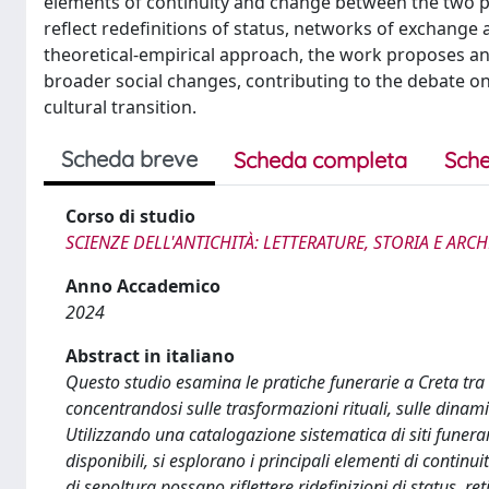
elements of continuity and change between the two pe
reflect redefinitions of status, networks of exchang
theoretical-empirical approach, the work proposes an 
broader social changes, contributing to the debate on
cultural transition.
Scheda breve
Scheda completa
Sche
Corso di studio
SCIENZE DELL'ANTICHITÀ: LETTERATURE, STORIA E AR
Anno Accademico
2024
Abstract in italiano
Questo studio esamina le pratiche funerarie a Creta tra 
concentrandosi sulle trasformazioni rituali, sulle dinami
Utilizzando una catalogazione sistematica di siti funerar
disponibili, si esplorano i principali elementi di contin
di sepoltura possano riflettere ridefinizioni di status, 