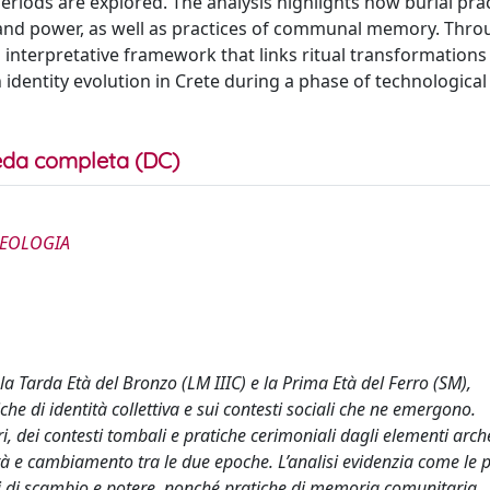
riods are explored. The analysis highlights how burial pra
e and power, as well as practices of communal memory. Thro
interpretative framework that links ritual transformations
 identity evolution in Crete during a phase of technological
da completa (DC)
CHEOLOGIA
la Tarda Età del Bronzo (LM IIIC) e la Prima Età del Ferro (SM),
che di identità collettiva e sui contesti sociali che ne emergono.
i, dei contesti tombali e pratiche cerimoniali dagli elementi arch
uità e cambiamento tra le due epoche. L’analisi evidenzia come le 
reti di scambio e potere, nonché pratiche di memoria comunitaria.