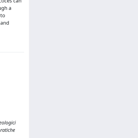
ctices can
ugh a
 to
 and
eologici
pratiche