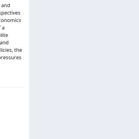
s and
spectives
economics
f a
lite
 and
icies, the
 pressures