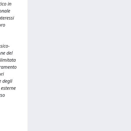
ico in
ionale
nteressi
oro
sico-
one del
 limitata
adramento
ri
e degli
i esterne
rso