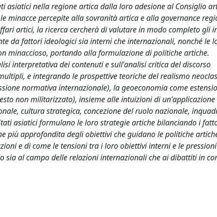
i asiatici nella regione artica dalla loro adesione al Consiglio art
le minacce percepite alla sovranità artica e alla governance reg
affari artici, la ricerca cercherà di valutare in modo completo gli i
e da fattori ideologici sia interni che internazionali, nonché le l
on minaccioso, portando alla formulazione di politiche artiche.
i interpretativa dei contenuti e sull'analisi critica del discorso
ultipli, e integrando le prospettive teoriche del realismo neoclas
pressione normativa internazionale), la geoeconomia come estensi
esto non militarizzato), insieme alle intuizioni di un'applicazione
azionale, cultura strategica, concezione del ruolo nazionale, inqu
tati asiatici formulano le loro strategie artiche bilanciando i fatto
ne più approfondita degli obiettivi che guidano le politiche artich
zioni e di come le tensioni tra i loro obiettivi interni e le pression
 sia al campo delle relazioni internazionali che ai dibattiti in co