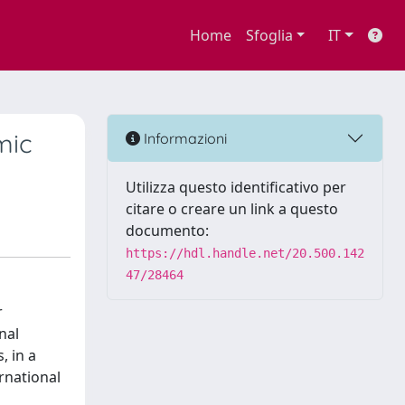
Home
Sfoglia
IT
mic
Informazioni
Utilizza questo identificativo per
citare o creare un link a questo
documento:
https://hdl.handle.net/20.500.142
47/28464
r
nal
, in a
rnational