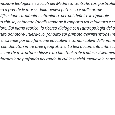
rmazioni teologiche e sociali del Medioevo centrale, con particola
icerca prende le mosse dalla genesi patristica e dalle prime
ficazione carolingia e ottoniana, per poi definire le tipologie
so chiuso, cofanetto (analizzandone il rapporto tra miniatura e s
re. Sul piano teorico, la ricerca dialoga con l'antropologia del 
artito donatore-Chiesa-Dio, fondato sul primato dell'intenzione (
ne si estende poi alla funzione educativa e comunicativa delle imm
cli con donatori in tre aree geografiche. La tesi documenta infine l
e aperte a strutture chiuse e architettonizzate traduce visivamen
sformazione profonda nel modo in cui la società medievale conce