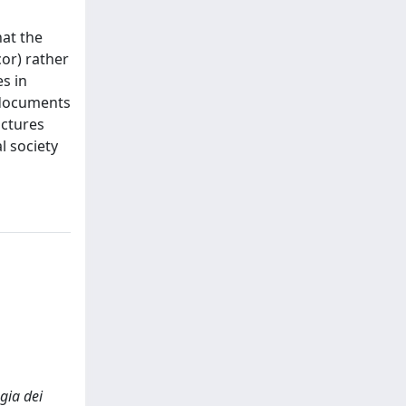
hat the
or) rather
s in
y documents
uctures
l society
gia dei