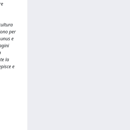
re
cultura
dono per
munus e
agini
a
te la
pisce e