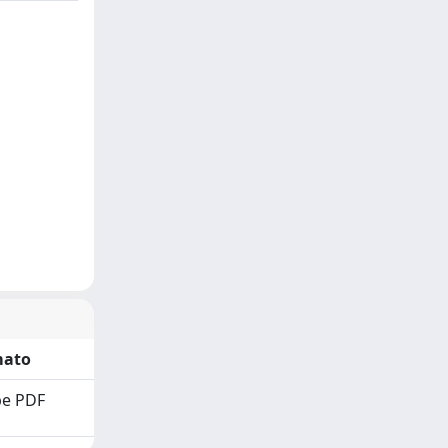
mato
e PDF