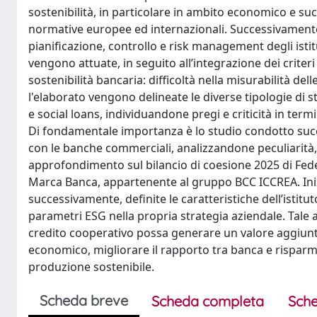
sostenibilità, in particolare in ambito economico e su
normative europee ed internazionali. Successivamente
pianificazione, controllo e risk management degli istitu
vengono attuate, in seguito all’integrazione dei criter
sostenibilità bancaria: difficoltà nella misurabilità 
l'elaborato vengono delineate le diverse tipologie di st
e social loans, individuandone pregi e criticità in ter
Di fondamentale importanza è lo studio condotto succ
con le banche commerciali, analizzandone peculiarità, 
approfondimento sul bilancio di coesione 2025 di Feder
Marca Banca, appartenente al gruppo BCC ICCREA. Ini
successivamente, definite le caratteristiche dell’istitut
parametri ESG nella propria strategia aziendale. Tale a
credito cooperativo possa generare un valore aggiunto pe
economico, migliorare il rapporto tra banca e risparm
produzione sostenibile.
Scheda breve
Scheda completa
Sche