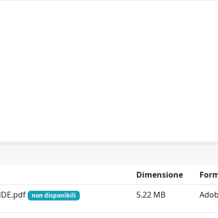
Dimensione
For
NDE.pdf
5.22 MB
Adob
non disponibili