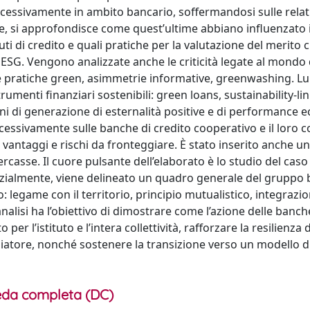
ccessivamente in ambito bancario, soffermandosi sulle relat
, si approfondisce come quest’ultime abbiano influenzato i
ti di credito e quali pratiche per la valutazione del merito c
i ESG. Vengono analizzate anche le criticità legate al mondo 
delle pratiche green, asimmetrie informative, greenwashing. L
rumenti finanziari sostenibili: green loans, sustainability-li
mini di generazione di esternalità positive e di performance
essivamente sulle banche di credito cooperativo e il loro 
vantaggi e rischi da fronteggiare. È stato inserito anche un
casse. Il cuore pulsante dell’elaborato è lo studio del cas
zialmente, viene delineato un quadro generale del gruppo 
o: legame con il territorio, principio mutualistico, integrazi
nalisi ha l’obiettivo di dimostrare come l’azione delle banch
r l’istituto e l’intera collettività, rafforzare la resilienza 
iatore, nonché sostenere la transizione verso un modello d
da completa (DC)