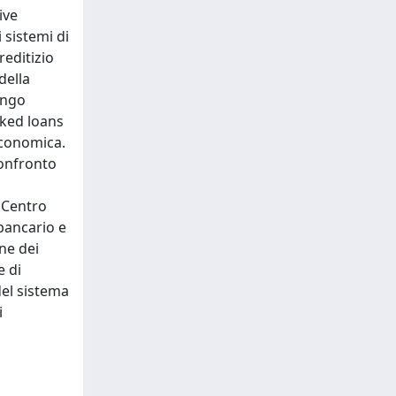
ive
 sistemi di
reditizio
della
ungo
nked loans
 economica.
confronto
o Centro
bancario e
one dei
e di
del sistema
i