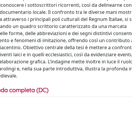
onoscere i sottoscrittori ricorrenti, così da delinearne c
ma documentario locale. Il confronto tra le diverse mani most
attraverso i principali poli culturali del Regnum Italiae, si s
erando un quadro scrittorio caratterizzato da una marcata
 delle forme, delle abbreviazioni e dei segni distintivi consent
ento e fenomeni di imitazione, offrendo così un contributo 
 piacentino. Obiettivo centrale della tesi è mettere a confront
venti laici e in quelli ecclesiastici, così da evidenziare eventu
aborazione grafica. L’indagine mette inoltre in luce il ruolo
carolingi e, nella sua parte introduttiva, illustra la profonda 
edievale.
da completa (DC)