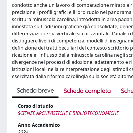
condotto anche un lavoro di comparazione mirato a ric
precisione i profili grafici e il loro ruolo nel panora
scrittura minuscola carolina, introdotta in area padana 
innestata su tradizioni grafiche già consolidate, gen
differenziazione sia verticale sia orizzontale. L’analisi
distinguere livelli di competenza, modelli di insegnam
definizione dei tratti peculiari del contesto scrittorio
ricezione e l’influsso della minuscola carolina negli scri
divergenze nei processi di adozione, adattamento e riel
istituzioni locali nella reinterpretazione degli stimoli 
esercitata dalla riforma carolingia sulla società altom
Scheda breve
Scheda completa
Sche
Corso di studio
SCIENZE ARCHIVISTICHE E BIBLIOTECONOMICHE
Anno Accademico
2024