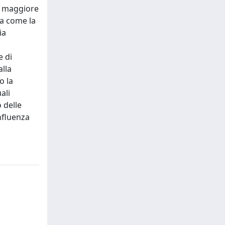
on maggiore
ra come la
ia
e di
alla
o la
ali
 delle
influenza