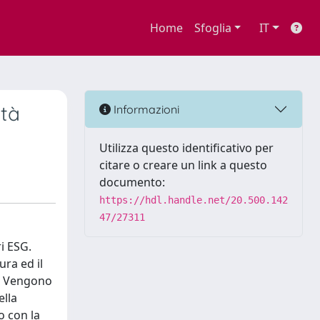
Home
Sfoglia
IT
ità
Informazioni
Utilizza questo identificativo per
citare o creare un link a questo
documento:
https://hdl.handle.net/20.500.142
47/27311
i ESG.
ra ed il
o. Vengono
ella
o con la