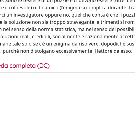
ne. Sono le tessere di un puzzle e ci devono essere tutte. L’
re il colpevole) o dinamico (l’enigma si complica durante il 
i un investigatore oppure no, quel che conta è che il puzzl
che la soluzione non sia troppo stravagante, altrimenti si rom
on nel senso della norma statistica, ma nel senso del possibi
uzioni reali, credibili, socialmente e razionalmente accetta
mane tale solo se c’è un enigma da risolvere, dopodiché su
e, purché non distolgano eccessivamente il lettore da esso.
da completa (DC)