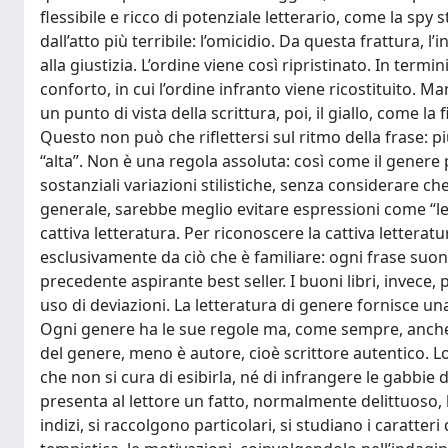
flessibile e ricco di potenziale letterario, come la sp
dall’atto più terribile: l’omicidio. Da questa frattura, 
alla giustizia. L’ordine viene così ripristinato. In termi
conforto, in cui l’ordine infranto viene ricostituito. Ma
un punto di vista della scrittura, poi, il giallo, come l
Questo non può che riflettersi sul ritmo della frase: pi
“alta”. Non è una regola assoluta: così come il gener
sostanziali variazioni stilistiche, senza considerare ch
generale, sarebbe meglio evitare espressioni come “le
cattiva letteratura. Per riconoscere la cattiva letter
esclusivamente da ciò che è familiare: ogni frase suona
precedente aspirante best seller. I buoni libri, invec
uso di deviazioni. La letteratura di genere fornisce un
Ogni genere ha le sue regole ma, come sempre, anche 
del genere, meno è autore, cioè scrittore autentico. Lo
che non si cura di esibirla, né di infrangere le gabbie
presenta al lettore un fatto, normalmente delittuoso, l
indizi, si raccolgono particolari, si studiano i caratte