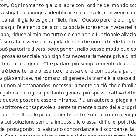
y story. Ogni romanzo giallo si apre con l’ordine del mondo s
l’investigatore giunge a identificare il colpevole, che viene c
ni banali, il giallo esige un “lieto fine”. Questo perché è un ge
nca qui l’elemento della critica sociale (presente invece nel n
a fiaba, riduce al minimo tutto ciò che non è funzionale all’azi
ù serrata, essenziale, rapida di quel che non richiede la lett
e può partorire diversi sottogeneri, nello stesso modo può 
e prosa essenziale non significa necessariamente priva di sti
tteratura di genere”1 e parlare più semplicemente di buona
atura è bene tenere presente che essa viene composta a parti
 già sentita e, nei romanzi di genere, la trama è la stessa d
e, pur non allontanandosi necessariamente da ciò che è famili
a gabbia più rigida, pertanto genera più spesso cattiva lette
queste possono essere infrante. Più un autore si piega all
 scrittore consapevole si sente talmente sicuro della propri
 di genere. Il giallo propriamente detto è un racconto a enigm
a cui soluzione sembra impossibile o assai difficile, poi si 
ri dei protagonisti, si valutano concordanze e discordanze, la