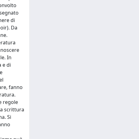
convolto
onsegnato
nere di
oir). Da
one.
eratura
conoscere
le. In
 e di
re
el
are, fanno
ratura.
e regole
a scrittura
a. Si
danno