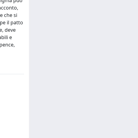
enigma può
racconto,
e che si
pe il patto
le, deve
bili e
spence,