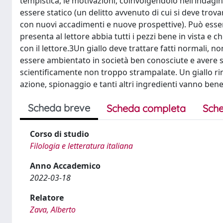
tempistica, le motivazioni, coinvolgendolo nell’indagi
essere statico (un delitto avvenuto di cui si deve trova
con nuovi accadimenti e nuove prospettive). Può esserc
presenta al lettore abbia tutti i pezzi bene in vista e 
con il lettore.3Un giallo deve trattare fatti normali, n
essere ambientato in società ben conosciute e avere sol
scientificamente non troppo strampalate. Un giallo ri
azione, spionaggio e tanti altri ingredienti vanno ben
Scheda breve
Scheda completa
Sche
Corso di studio
Filologia e letteratura italiana
Anno Accademico
2022-03-18
Relatore
Zava, Alberto