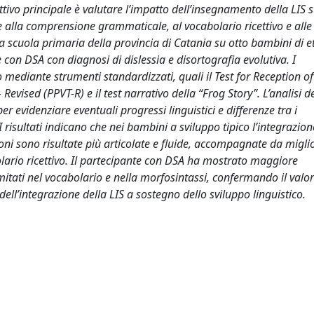
ttivo principale è valutare l’impatto dell’insegnamento della LIS s
ne alla comprensione grammaticale, al vocabolario ricettivo e alle 
a scuola primaria della provincia di Catania su otto bambini di e
con DSA con diagnosi di dislessia e disortografia evolutiva. I
o mediante strumenti standardizzati, quali il Test for Reception of
ised (PPVT-R) e il test narrativo della “Frog Story”. L’analisi d
per evidenziare eventuali progressi linguistici e differenze tra i
I risultati indicano che nei bambini a sviluppo tipico l’integrazion
zioni sono risultate più articolate e fluide, accompagnate da migl
olario ricettivo. Il partecipante con DSA ha mostrato maggiore
limitati nel vocabolario e nella morfosintassi, confermando il valo
 dell’integrazione della LIS a sostegno dello sviluppo linguistico.