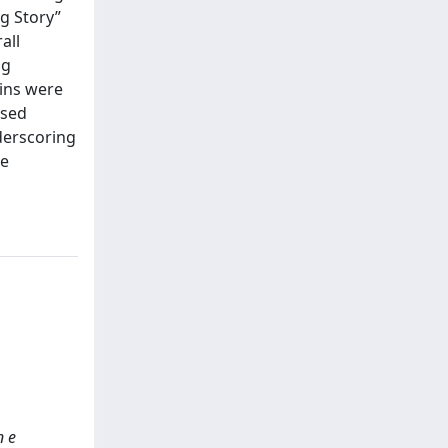
g Story”
all
ng
ains were
ased
derscoring
ge
n e