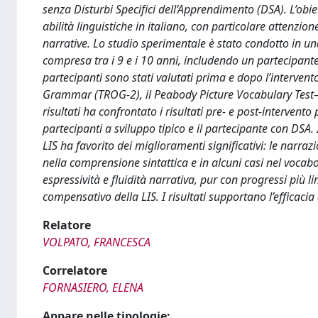
senza Disturbi Specifici dell’Apprendimento (DSA). L’obie
abilità linguistiche in italiano, con particolare attenzio
narrative. Lo studio sperimentale è stato condotto in un
compresa tra i 9 e i 10 anni, includendo un partecipante 
partecipanti sono stati valutati prima e dopo l’intervent
Grammar (TROG-2), il Peabody Picture Vocabulary Test– Rev
risultati ha confrontato i risultati pre- e post-intervento 
partecipanti a sviluppo tipico e il partecipante con DSA. 
LIS ha favorito dei miglioramenti significativi: le narra
nella comprensione sintattica e in alcuni casi nel vocab
espressività e fluidità narrativa, pur con progressi più 
compensativo della LIS. I risultati supportano l’efficacia
Relatore
VOLPATO, FRANCESCA
Correlatore
FORNASIERO, ELENA
Appare nelle tipologie: