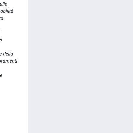
ulle
abilità
tà
ei
e della
ioramenti
re