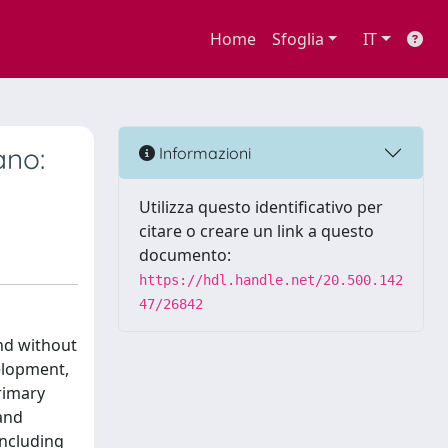
Home
Sfoglia
IT
ano:
Informazioni
Utilizza questo identificativo per
citare o creare un link a questo
documento:
https://hdl.handle.net/20.500.142
47/26842
and without
velopment,
rimary
 and
including