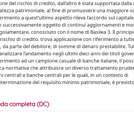
ione del rischio di credito, dall’altro è stata supportata dall
eguatezza patrimoniale, al fine di promuovere una maggiore so
erimento a quest’ultimo aspetto rileva l’accordo sul capitale
to successivamente oggetto di continui aggiornamenti e mod
golamentare, conosciuto con il nome di Basilea 3. Il principi
rischio di credito, trova applicazione con riferimento a tutte
, da parte del debitore, di somme di denaro prestabilite. Tut
nalizzare l’andamento negli ultimi dieci anni dei titoli gover
iferimento ad un campione casuale di banche italiane, il poss
ica normativa che attribuisce un diverso trattamento pruden
 centrali e banche centrali per le quali, in un contesto di
determinazione del requisito minimo patrimoniale, è previst
da completa (DC)