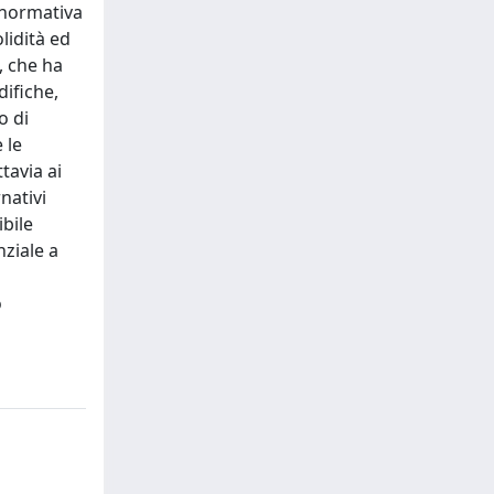
a normativa
lidità ed
, che ha
ifiche,
o di
 le
tavia ai
nativi
ibile
ziale a
o