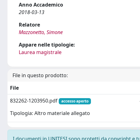
Anno Accademico
2018-03-13
Relatore
Mazzonetto, Simone
Appare nelle tipologie:
Laurea magistrale
File in questo prodotto:
File
832262-1203950.pdf
accesso aperto
Tipologia: Altro materiale allegato
I documenti in UNITESI sono protetti da copyright e tutt