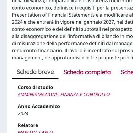
della rilevanza, comparabilità e trasparenza dell'infor
conto economico, definisce i requisiti per la presentazio
Presentation of Financial Statements e a modificare al
2024 e che entrerà in vigore nel gennaio 2027, nel det
conto economico e dei definiti subtotali nel prospetto d
alla disaggregazione dell'informativa di bilancio in mod
di misurazione della performance definiti dal manageme
rendiconto finanziario. Il lavoro è incentrato sul pro
management, ne approfondisce le tre proposte principal
Scheda breve
Scheda completa
Sche
Corso di studio
AMMINISTRAZIONE, FINANZA E CONTROLLO
Anno Accademico
2024
Relatore
MARCON, CARLO