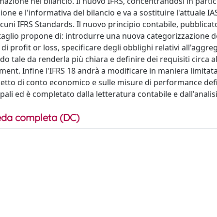
mazione nel bilancio. Il nuovo IFRS, concentrandosi in partic
ne e l'informativa del bilancio e va a sostituire l'attuale IAS
cuni IFRS Standards. Il nuovo principio contabile, pubblicat
taglio propone di: introdurre una nuova categorizzazione de
i profit or loss, specificare degli obblighi relativi all'aggr
o tale da renderla più chiara e definire dei requisiti circa al
nt. Infine l'IFRS 18 andrà a modificare in maniera limitata 
spetto di conto economico e sulle misure di performance defi
i ed è completato dalla letteratura contabile e dall'analisi
da completa (DC)