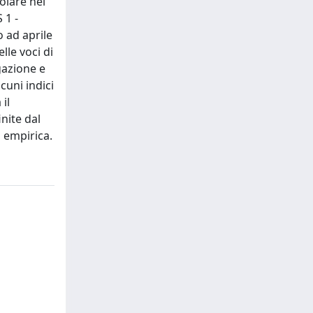
olare nel
 1 -
o ad aprile
lle voci di
egazione e
cuni indici
il
nite dal
 empirica.