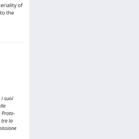
riality of
nto the
 i suoi
lle
a Proto-
 tra la
missione